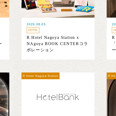
2026.08.05
20
HOTEL
H
R Hotel Nagoya Station x
R
ー
NAgoya BOOK CENTERコラ
「
ボレーション
R Hotel Nagoya Station
R Ho