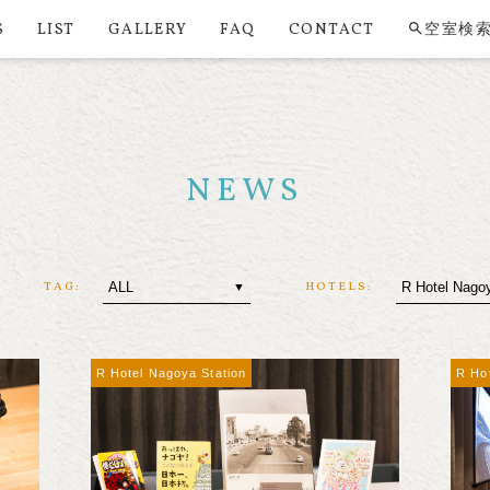
S
LIST
GALLERY
FAQ
CONTACT
空室検
NEWS
TAG:
HOTELS:
R Hotel Nagoya Station
R Ho